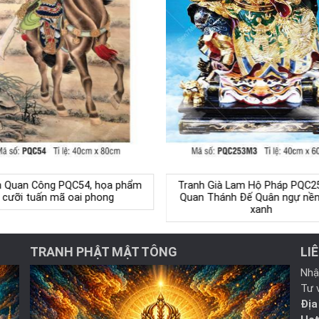
h Quan Công PQC54, họa phẩm
Tranh Già Lam Hộ Pháp PQC2
cưỡi tuấn mã oai phong
Quan Thánh Đế Quân ngự nề
xanh
TRANH PHẬT MẬT TÔNG
LI
Nhậ
Tư 
Địa