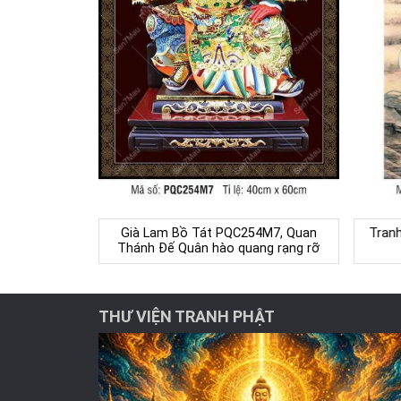
Già Lam Bồ Tát PQC254M7, Quan
Tran
Thánh Đế Quân hào quang rạng rỡ
THƯ VIỆN TRANH PHẬT