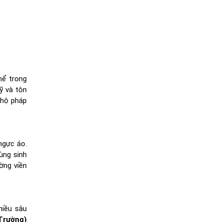
hể trong
ỹ và tôn
 hộ pháp
ngực áo.
ùng sinh
ờng viền
hiều sâu
Trường)