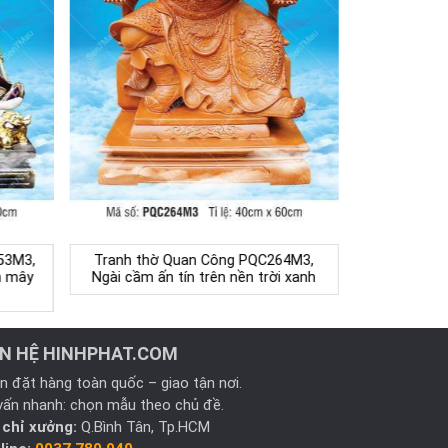
53M3,
Tranh thờ Quan Công PQC264M3,
n mây
Ngài cầm ấn tín trên nền trời xanh
ÊN HỆ HINHPHAT.COM
n đặt hàng toàn quốc – giao tận nơi.
vấn nhanh: chọn mẫu theo chủ đề.
 chỉ xưởng:
Q.Bình Tân, Tp.HCM