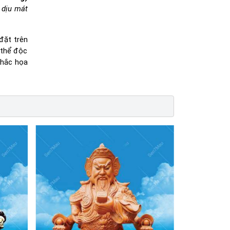
dịu mát
đặt trên
 thể độc
khắc họa