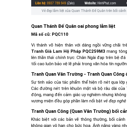
Vẻ đẹp lẫm liệt của Quan Thánh Đế Quân trên bối cảnh 
Quan Thánh Đế Quân oai phong lẫm liệt
Mã số cũ:
PQC110
Vị thánh võ hiện thân với dáng ngồi vững chãi tr
Tranh Già Lam Hộ Pháp PQC259M3
mang tông 
lên
thần thái chính trực
. Chân Ngài đạp trên bệ đá 
tối cao luôn bảo vệ lẽ phải trong văn hóa tín ngưỡn
Tranh Quan Vân Trường - Tranh Quan Công đ
Sự tinh xảo của tác phẩm thể hiện rõ nét qua lớp
Các đường nét trên khuôn mặt và bộ râu dài của
động, mang đến cảm giác uy nghiêm nhưng không ké
vương miện đều góp phần làm nổi bật
vẻ đẹp nghệ 
Tranh Quan Công (Quan Vân Trường) bối cản
Khác biệt với các bản vẽ thông thường, bối cảnh
không gian vô hạn cho bức họa. Ánh nắng vàng nhẹ