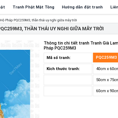
hật
Tranh Phật Mật Tông
Hướng dẫn đặt tranh
Liê
Hộ Pháp PQC259M3, thần thái uy nghi giữa mây trời
QC259M3, THẦN THÁI UY NGHI GIỮA MÂY TRỜI
Thông tin chi tiết tranh
Tranh Già La
Pháp PQC259M3
PQC259M3
Mã số tranh:
Kích thước tranh:
40cm x 60c
50cm x 75c
60cm x 90c