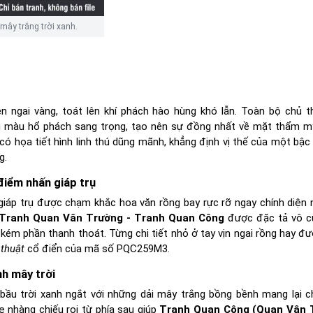
mây trắng trời xanh.
ên ngai vàng, toát lên khí phách hào hùng khó lẫn. Toàn bộ chủ t
màu hổ phách sang trọng, tạo nên sự đồng nhất về mặt thẩm m
có họa tiết hình linh thú dũng mãnh, khẳng định vị thế của một bậc
g.
iểm nhấn giáp trụ
 giáp trụ được chạm khắc hoa văn rồng bay rực rỡ ngay chính diện 
Tranh Quan Vân Trường - Tranh Quan Công
được đặc tả vô c
m phần thanh thoát. Từng chi tiết nhỏ ở tay vịn ngai rồng hay đư
thuật
cổ điển của mã số PQC259M3.
h mây trời
 bầu trời xanh ngắt với những dải mây trắng bồng bềnh mang lại c
 nhàng chiếu rọi từ phía sau giúp
Tranh Quan Công (Quan Vân 